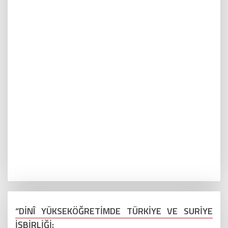
“DİNÎ YÜKSEKÖĞRETİMDE TÜRKİYE VE SURİYE
İŞBİRLİĞİ: