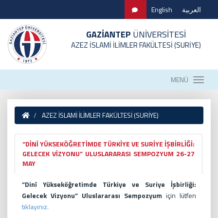
English
العربية
GAZİANTEP
ÜNİVERSİTESİ
AZEZ İSLAMİ İLİMLER FAKÜLTESİ (SURİYE)
MENÜ
AZEZ İSLAMİ İLİMLER FAKÜLTESİ (SURİYE)
“DİNÎ YÜKSEKÖĞRETİMDE TÜRKİYE VE SURİYE İŞBİRLİĞİ:
GELECEK VİZYONU” ULUSLARARASI SEMPOZYUM 26-27
MAY
“Dinî Yükseköğretimde Türkiye ve Suriye İşbirliği:
Gelecek Vizyonu” Uluslararası Sempozyum
için lütfen
tıklayınız.