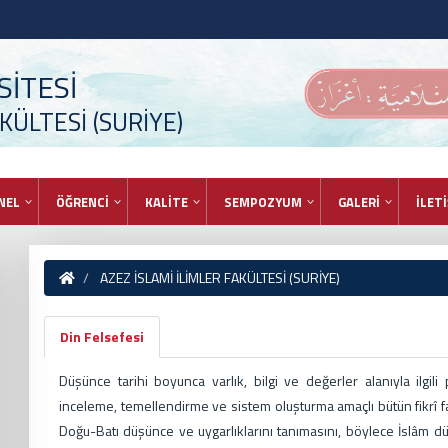
İTESİ
KÜLTESİ (SURİYE)
NEL
ÖĞRENCİ
KALİTE
SEMPOZYUM
GALERİ
İLET
AZEZ İSLAMİ İLİMLER FAKÜLTESİ (SURİYE)
Din Felsefesi
Düşünce tarihi boyunca varlık, bilgi ve değerler alanıyla ilgili
inceleme, temellendirme ve sistem oluşturma amaçlı bütün fikrî faa
Doğu-Batı düşünce ve uygarlıklarını tanımasını, böylece İslâm d