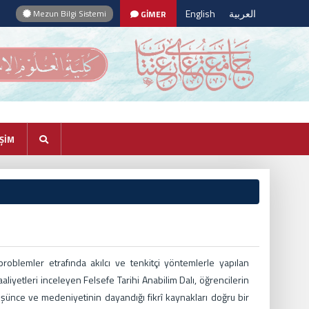
English
العربية
Mezun Bilgi Sistemi
GİMER
İŞİM
 problemler etrafında akılcı ve tenkitçi yöntemlerle yapılan
liyetleri inceleyen Felsefe Tarihi Anabilim Dalı, öğrencilerin
üşünce ve medeniyetinin dayandığı fikrî kaynakları doğru bir