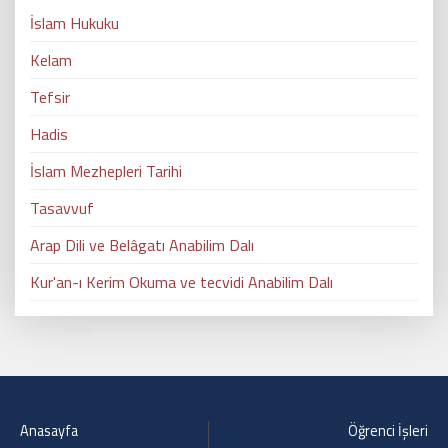
İslam Hukuku
Kelam
Tefsir
Hadis
İslam Mezhepleri Tarihi
Tasavvuf
Arap Dili ve Belâ​gatı Anabilim Dalı
Kur'an-ı Kerim Okuma ve tecvidi Anabilim Dalı
Anasayfa
Öğrenci İşleri