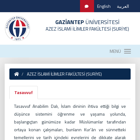
English
العربية
GAZİANTEP
ÜNİVERSİTESİ
AZEZ İSLAMİ İLİMLER FAKÜLTESİ (SURİYE)
MENÜ
AZEZ İSLAMİ İLİMLER FAKÜLTESİ (SURİYE)
Tasavvuf
Tasavvuf Anabilim Dalı, İslam dininin ihtiva ettiği bilgi ve
düşünce sistemini öğrenme ve yaşama yolunda,
başlangıçtan günümüze kadar Müslümanlar tarafından
ortaya konan çalışmaları, bunların Kur'ân ve sünnetteki
temellerini ve tarih içindeki evrelerini de dikkate alarak