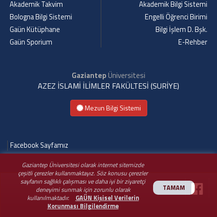
Akademik Takvim
Akademik Bilgi Sistemi
Bologna Bilgi Sistemi
Engelli Öğrenci Birimi
Gaün Kütüphane
Bilgi İşlem D. Bşk.
Gaün Sporium
E-Rehber
Gaziantep
Üniversitesi
AZEZ İSLAMİ İLİMLER FAKÜLTESİ (SURİYE)
Mezun Bilgi Sistemi
Facebook Sayfamız
Gaziantep Üniversitesi olarak internet sitemizde
çeşitli çerezler kullanmaktayız. Söz konusu çerezler
sayfanın sağlıklı çalışması ve daha iyi bir ziyaretçi
TAMAM
deneyimi sunmak için zorunlu olarak
kullanılmaktadır.
GAÜN Kişisel Verilerin
Korunması Bilgilendirme