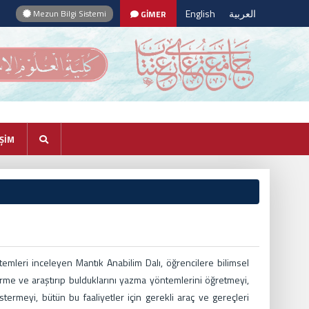
English
العربية
Mezun Bilgi Sistemi
GİMER
İŞİM
emleri inceleyen Mantık Anabilim Dalı, öğrencilere bilimsel
irme ve araştırıp bulduklarını yazma yöntemlerini öğretmeyi,
stermeyi, bütün bu faaliyetler için gerekli araç ve gereçleri