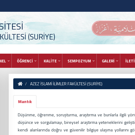
İTESİ
KÜLTESİ (SURİYE)
NEL
ÖĞRENCİ
KALİTE
SEMPOZYUM
GALERİ
İLET
AZEZ İSLAMİ İLİMLER FAKÜLTESİ (SURİYE)
Mantık
Düşünme, öğrenme, soruşturma, araştırma ve bunlarla ilgili yönt
düşünce ve sorgulamayı, bireysel araştırma yeteneklerini gelişt
kendi alanlarında doğru ve güvenilir bilgiye ulaşma yollarını gö