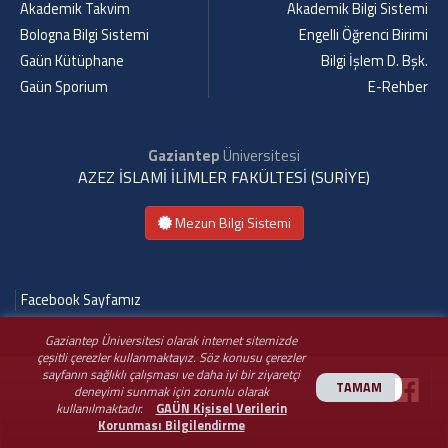
Akademik Takvim
Akademik Bilgi Sistemi
Bologna Bilgi Sistemi
Engelli Öğrenci Birimi
Gaün Kütüphane
Bilgi İşlem D. Bşk.
Gaün Sporium
E-Rehber
Gaziantep
Üniversitesi
AZEZ İSLAMİ İLİMLER FAKÜLTESİ (SURİYE)
Mezun Bilgi Sistemi
Facebook Sayfamız
Gaziantep Üniversitesi olarak internet sitemizde
çeşitli çerezler kullanmaktayız. Söz konusu çerezler
sayfanın sağlıklı çalışması ve daha iyi bir ziyaretçi
TAMAM
deneyimi sunmak için zorunlu olarak
kullanılmaktadır.
GAÜN Kişisel Verilerin
Korunması Bilgilendirme