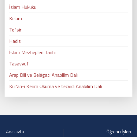
İslam Hukuku
Kelam
Tefsir
Hadis
İslam Mezhepleri Tarihi
Tasavvuf
Arap Dili ve Belâ​gatı Anabilim Dalı
Kur'an-ı Kerim Okuma ve tecvidi Anabilim Dalı
Anasayfa
Öğrenci İşleri