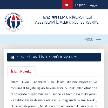
English
العربية
GAZİANTEP
ÜNİVERSİTESİ
AZEZ İSLAMİ İLİMLER FAKÜLTESİ (SURİYE)
MENÜ
AZEZ İSLAMİ İLİMLER FAKÜLTESİ (SURİYE)
İslam Hukuku
İslâm Hukuku Anabilim Dalı, İslam dininin bireysel ve
toplumsal hayata ilişkin hükümlerini, bu hükümler etrafında
tarih içinde oluşan hukukî düşünce ve tecrübeyi mukayeseli
ve tahlilci bir yaklaşımla ele alır. Bu bağlamda İslam Hukuku,
dinin amelî yönünü, Müslüman toplumlarda hukukun oluşum