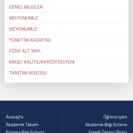
GENEL BİLGİLER
MİSYONUMUZ
VİZYONUMUZ
YÖNETİM KADROSU
FİZİKİ ALT YAPI
ARGE/ KALİTE/AKREDİTASYON
TANITIM VİDEOSU
Anasayfa
Öğrenci İşleri
Akademik Takvim
Akademik Bilgi Sistemi
Bologna Bilgi Sistemi
Engelli Öğrenci Birimi