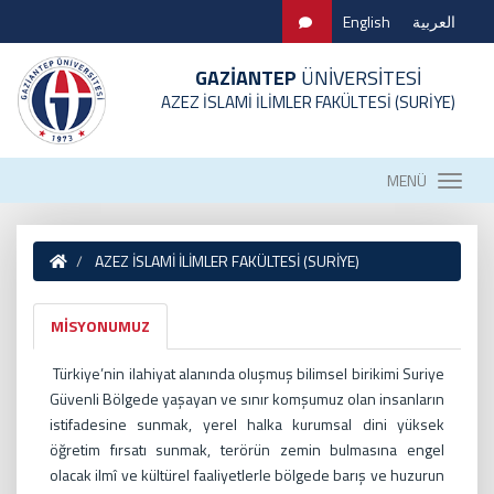
English
العربية
GAZİANTEP
ÜNİVERSİTESİ
AZEZ İSLAMİ İLİMLER FAKÜLTESİ (SURİYE)
MENÜ
AZEZ İSLAMİ İLİMLER FAKÜLTESİ (SURİYE)
MİSYONUMUZ
Türkiye’nin ilahiyat alanında oluşmuş bilimsel birikimi Suriye
Güvenli Bölgede yaşayan ve sınır komşumuz olan insanların
istifadesine sunmak, yerel halka kurumsal dini yüksek
öğretim fırsatı sunmak, terörün zemin bulmasına engel
olacak ilmî ve kültürel faaliyetlerle bölgede barış ve huzurun