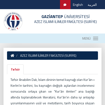
English
العربية
GAZİANTEP
ÜNİVERSİTESİ
AZEZ İSLAMİ İLİMLER FAKÜLTESİ (SURİYE)
MENÜ
AZEZ İSLAMİ İLİMLER FAKÜLTESİ (SURİYE)
Tefsir
Tefsir Anabilim Dalı, İslam dininin temel kaynağı olan Kur'ân-ı
Kerîm'in tarihini, bu kaynağın değişik açılardan incelenmesi
sonucunda ortaya çıkan ve “Kur'ân ilimleri” ana başlığı
altında toplanabilecek literatürü, Kur'ân'ın daha iyi anlaşılıp
yorumlanmasının usûl ve metotlarını, tarih boyunca oluşan