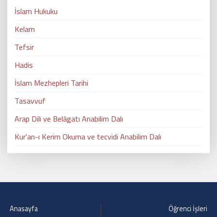
İslam Hukuku
Kelam
Tefsir
Hadis
İslam Mezhepleri Tarihi
Tasavvuf
Arap Dili ve Belâ​gatı Anabilim Dalı
Kur'an-ı Kerim Okuma ve tecvidi Anabilim Dalı
Anasayfa
Öğrenci İşleri