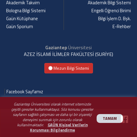
Akademik Takvim
Akademik Bilgi Sistemi
Bologna Bilgi Sistemi
Engelli Öğrenci Birimi
Gaün Kütüphane
Bilgi İşlem D. Bşk.
Gaün Sporium
E-Rehber
Gaziantep
Üniversitesi
AZEZ İSLAMİ İLİMLER FAKÜLTESİ (SURİYE)
Mezun Bilgi Sistemi
Facebook Sayfamız
Gaziantep Üniversitesi olarak internet sitemizde
çeşitli çerezler kullanmaktayız. Söz konusu çerezler
sayfanın sağlıklı çalışması ve daha iyi bir ziyaretçi
TAMAM
deneyimi sunmak için zorunlu olarak
kullanılmaktadır.
GAÜN Kişisel Verilerin
Korunması Bilgilendirme