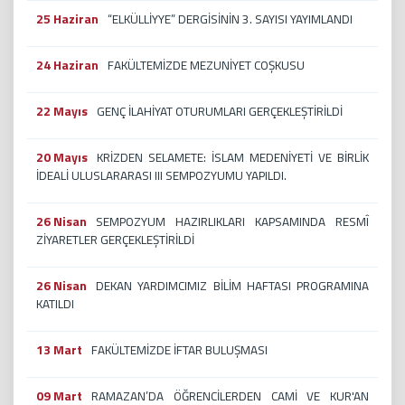
25 Haziran
“ELKÜLLİYYE” DERGİSİNİN 3. SAYISI YAYIMLANDI
24 Haziran
FAKÜLTEMİZDE MEZUNİYET COŞKUSU
22 Mayıs
GENÇ İLAHİYAT OTURUMLARI GERÇEKLEŞTİRİLDİ
20 Mayıs
KRİZDEN SELAMETE: İSLAM MEDENİYETİ VE BİRLİK
İDEALİ ULUSLARARASI III SEMPOZYUMU YAPILDI.
26 Nisan
SEMPOZYUM HAZIRLIKLARI KAPSAMINDA RESMÎ
ZİYARETLER GERÇEKLEŞTİRİLDİ
26 Nisan
DEKAN YARDIMCIMIZ BİLİM HAFTASI PROGRAMINA
KATILDI
13 Mart
FAKÜLTEMİZDE İFTAR BULUŞMASI
09 Mart
RAMAZAN’DA ÖĞRENCİLERDEN CAMİ VE KUR'AN