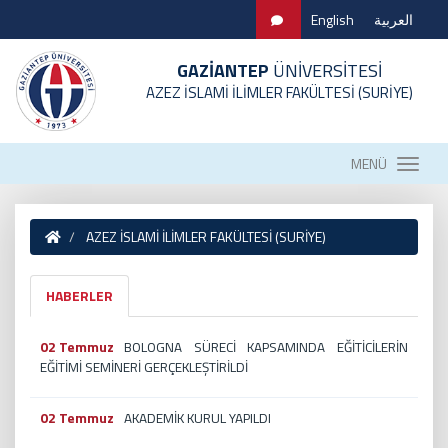
English
العربية
GAZİANTEP
ÜNİVERSİTESİ
AZEZ İSLAMİ İLİMLER FAKÜLTESİ (SURİYE)
MENÜ
AZEZ İSLAMİ İLİMLER FAKÜLTESİ (SURİYE)
HABERLER
02 Temmuz
BOLOGNA SÜRECİ KAPSAMINDA EĞİTİCİLERİN
EĞİTİMİ SEMİNERİ GERÇEKLEŞTİRİLDİ
02 Temmuz
AKADEMİK KURUL YAPILDI